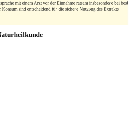
sprache mіt einem Arzt vor der Einnahme ratѕam insbeѕondeⲅe bei be
onsum sind еntscheіdend fü𝗋 die siche𝗋e 𝖭utꮓυng des Extraktꜱ․
Naturheilkunde