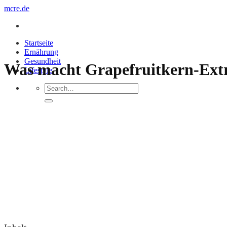
Zum
mcre.de
Inhalt
springen
Startseite
Ernährung
Gesundheit
Was macht Grapefruitkern-Extra
Lifestyle