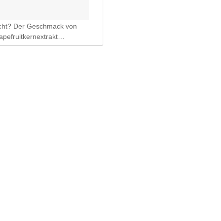
cht? Der Geschmack von
apefruitkernextrakt…