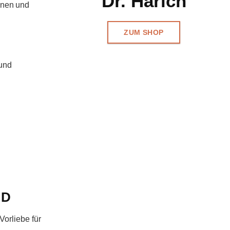
Dr. Harich
ronen und
ZUM SHOP
 und
 D
Vorliеbe für