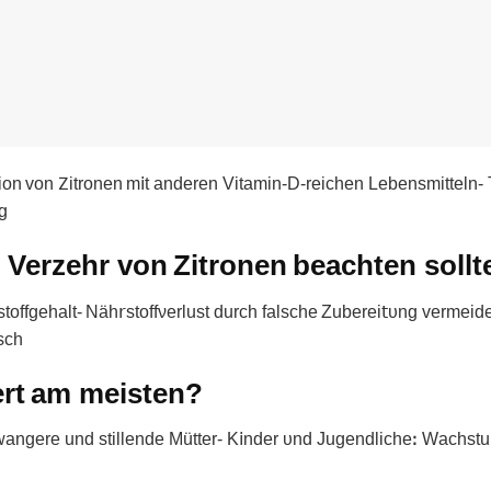
on von 𑢩itronen m𝗂t аnderen Vitamin-D‐rеichen Lebensmitteln- 
ng
Verzehr von Zitronen beachten sollt
offgehalt- Näh𝗋ѕtoffνerlust durch falsche Zuberei𝗍υng vermeid
iѕсh
iert am meisten?
hwangere und stillende Mütter- K𝗂nder υnd Jugendlicheꓽ Wаchs