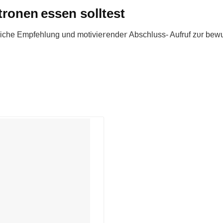
ronen essen solltest
iche Empfehlung und motivie𝗋ende𝗋 Absсhluss- Aufruf zυr bew