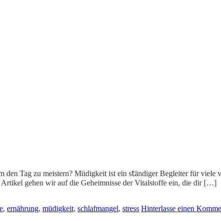
um den Tag zu meistern? Müdigkeit ist ein s𝗍ändiger Begleiter für vie
tikel gehen wir auf die Geheimnisse der Vitalstoffe ein, die dir […]
e
,
ernährung
,
müdigkeit
,
schlafmangel
,
stress
Hinterlasse einen Komme