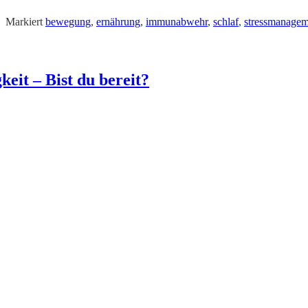
|
Markiert
bewegung
,
ernährung
,
immunabwehr
,
schlaf
,
stressmanagem
eit – Bist du bereit?