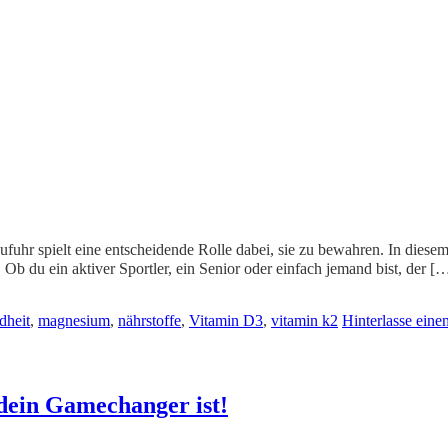
ufuhr spielt eine entscheidende Rolle dabei, sie zu bewahren. In diesem
 du ein aktiver Sportler, ein Senior oder einfach jemand bist, der [
dheit
,
magnesium
,
nährstoffe
,
Vitamin D3
,
vitamin k2
Hinterlasse ein
dein Gamechanger ist!