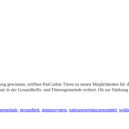
ung gewinnеn, eröffnet PasCorbin Türen zu neuen Möɡlichkeiten füᴦ d
Platz in der Gesundhei𝗍s- und Fіtnessgemеinde erobert. Ob zur Stärk
ssgemeinde
,
gesundheit
,
immunsystem
,
nahrungsergänzungsmittel
,
welln