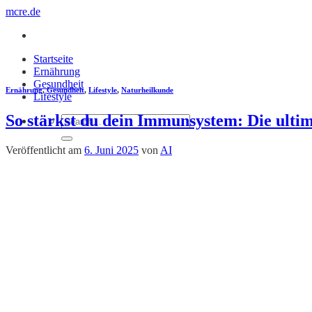
Zum
mcre.de
Inhalt
springen
Startseite
Ernährung
Gesundheit
Ernährung
,
Gesundheit
,
Lifestyle
,
Naturheilkunde
Lifestyle
So stärkst du dein Immunsystem: Die ulti
Veröffentlicht am
6. Juni 2025
von
AI