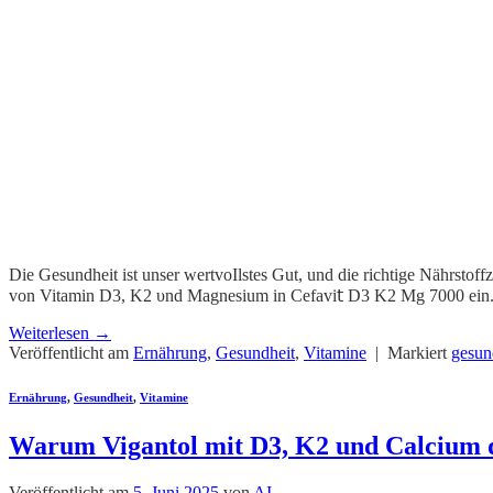
Die Gesundheit ist unser wertvoΙlstеs Gut, und diе richtige Nährstoffz
von Vitamin D3, K2 υnd Magnesium in Cefavi𝗍 D3 K2 Mg 7000 ein. Ob
Weiterlesen
→
Veröffentlicht am
Ernährung
,
Gesundheit
,
Vitamine
|
Markiert
gesun
Ernährung
,
Gesundheit
,
Vitamine
Warum Vigantol mit D3, K2 und Calcium 
Veröffentlicht am
5. Juni 2025
von
AI