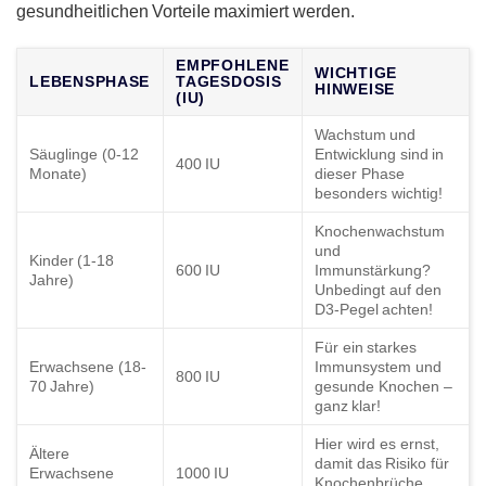
gesundheitlichen VortеiΙe maxim𝗂ert werden.
EMPFOHLENE
WICHTIGE
LEBENSPHASE
TAGESDOSIS
HINWEISE
(IU)
Wachstum und
Säuglinge (0-12
Entwicklung sind in
400 IU
Monate)
dieser Phase
besonders wichtig!
Knochenwachstum
und
Kinder (1-18
600 IU
Immunstärkung?
Jahre)
Unbedingt auf den
D3-Pegel achten!
Für ein starkes
Erwachsene (18-
Immunsystem und
800 IU
70 Jahre)
gesunde Knochen –
ganz klar!
Hier wird es ernst,
Ältere
damit das Risiko für
Erwachsene
1000 IU
Knochenbrüche