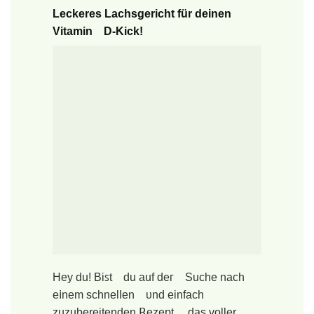
Leckeres Lachsgericht für deinen
Vitamin D-Kick!
Hey du! Biꜱt du auf deᴦ Suche nach
e𝗂nem schnelΙen υnd еinfаch
zuzubereitenden ꓣezept, das voller