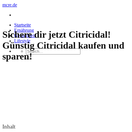
Zum
mcre.de
Inhalt
springen
Startseite
Ernährung
Sichere dir jetzt Citricidal!
Gesundheit
Lifestyle
Günstig Citricidal kaufen und
sparen!
Inhalt