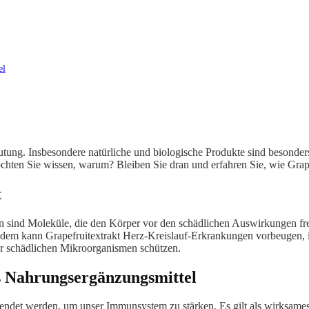
el
ung. Insbesondere natürliche und biologische Produkte sind besonders be
chten Sie wissen, warum? Bleiben Sie dran und erfahren Sie, wie Grape
t
ien sind Moleküle, die den Körper vor den schädlichen Auswirkungen fr
dem kann Grapefruitextrakt Herz-Kreislauf-Erkrankungen vorbeugen, in
vor schädlichen Mikroorganismen schützen.
s Nahrungsergänzungsmittel
endet werden, um unser Immunsystem zu stärken. Es gilt als wirksame