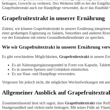
beitragen, Gewicht zu verlieren. Des Weiteren hilft es bei der Entgif
Grapefruitextrakt auch zur Hautpflege verwendet, da er das Hautbil
Grapefruitextrakt in unserer Ernährung
Zuletzt, wir können Grapefruitextrakt in unserer Ernährung integrie
einer großartigen Ergänzung zu Salaten, Smoothies und anderen Rez
vor der Einnahme mit einem Gesundheitsdienstleister zu sprechen.
Wie wir Grapefruitextrakt in unserer Ernährung ve
Es gibt verschiedene Möglichkeiten,
Grapefruitextrakt
in unsere Er
Es als Nahrungsergänzungsmittel in Form von Kapseln, Tablet
Es in unseren Speisen und Getränken einmischen.
Es zur Haar- und Hautpflege verwenden.
Vergessen Sie jedoch nicht, die möglichen Wechselwirkungen mit an
Allgemeiner Ausblick auf Grapefruitextra
Zusammenfassend lässt sich sagen, dass
Grapefruitextrakt
eine Reih
Hautgesundheit und vielem mehr beitragen. Mit seiner Fülle an Vitami