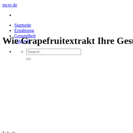
Zum
mcre.de
Inhalt
springen
Startseite
Ernährung
Gesundheit
Wie Grapefruitextrakt Ihre Ges
Lifestyle