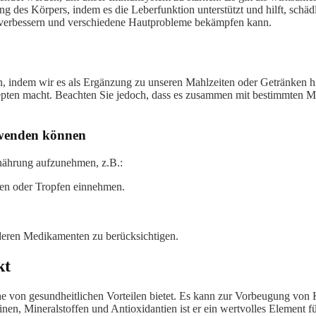
tung des Körpers, indem es die Leberfunktion unterstützt und hilft, sc
d verbessern und verschiedene Hautprobleme bekämpfen kann.
ren, indem wir es als Ergänzung zu unseren Mahlzeiten oder Getränken 
epten macht. Beachten Sie jedoch, dass es zusammen mit bestimmten 
rwenden können
nährung aufzunehmen, z.B.:
ten oder Tropfen einnehmen.
deren Medikamenten zu berücksichtigen.
kt
e von gesundheitlichen Vorteilen bietet. Es kann zur Vorbeugung von
nen, Mineralstoffen und Antioxidantien ist er ein wertvolles Element f