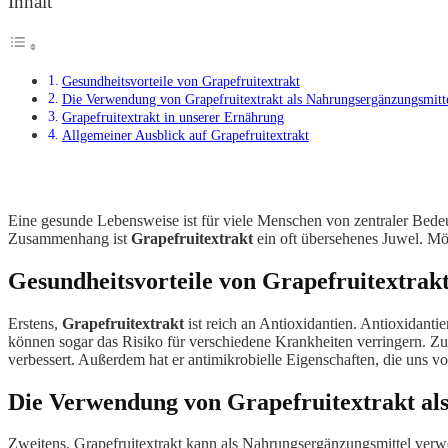
Inhalt
Gesundheitsvorteile von Grapefruitextrakt
Die Verwendung von Grapefruitextrakt als Nahrungsergänzungsmitt
Grapefruitextrakt in unserer Ernährung
Allgemeiner Ausblick auf Grapefruitextrakt
Eine gesunde Lebensweise ist für viele Menschen von zentraler Bedeut
Zusammenhang ist
Grapefruitextrakt
ein oft übersehenes Juwel. Mö
Gesundheitsvorteile von Grapefruitextrak
Erstens,
Grapefruitextrakt
ist reich an Antioxidantien. Antioxidant
können sogar das Risiko für verschiedene Krankheiten verringern. Zu
verbessert. Außerdem hat er antimikrobielle Eigenschaften, die uns 
Die Verwendung von
Grapefruitextrakt
al
Zweitens, Grapefruitextrakt kann als Nahrungsergänzungsmittel verw