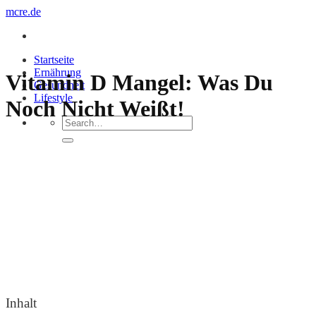
Zum
mcre.de
Inhalt
springen
Startseite
Ernährung
Vitamin D Mangel: Was Du
Gesundheit
Lifestyle
Noch Nicht Weißt!
Inhalt