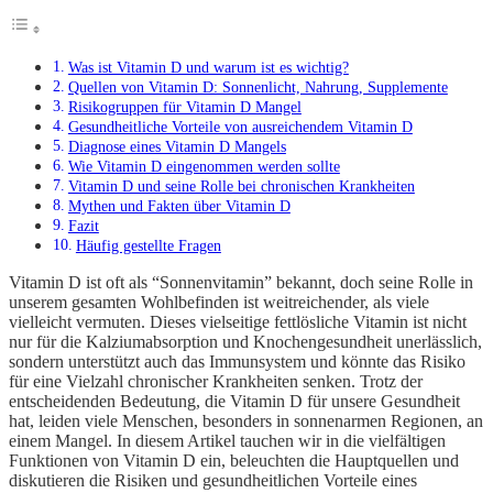
Was ist Vitamin D und warum ist es wichtig?
Quellen von Vitamin D: Sonnenlicht, Nahrung, Supplemente
Risikogruppen für Vitamin D Mangel
Gesundheitliche Vorteile von ausreichendem Vitamin D
Diagnose eines Vitamin D Mangels
Wie Vitamin D eingenommen werden sollte
Vitamin D und seine Rolle bei chronischen Krankheiten
Mythen und Fakten über Vitamin D
Fazit
Häufig gestellte Fragen
Vitamin D ist oft als “Sonnenvitamin” bekannt, doch seine Rolle in
unserem gesamten Wohlbefinden ist weitreichender, als viele
vielleicht vermuten. Dieses vielseitige fettlösliche Vitamin ist nicht
nur für die Kalziumabsorption und Knochengesundheit unerlässlich,
sondern unterstützt auch das Immunsystem und könnte das Risiko
für eine Vielzahl chronischer Krankheiten senken. Trotz der
entscheidenden Bedeutung, die Vitamin D für unsere Gesundheit
hat, leiden viele Menschen, besonders in sonnenarmen Regionen, an
einem Mangel. In diesem Artikel tauchen wir in die vielfältigen
Funktionen von Vitamin D ein, beleuchten die Hauptquellen und
diskutieren die Risiken und gesundheitlichen Vorteile eines