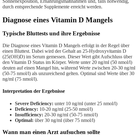
Sonnenexposition, Ernährungsmaßnahmen und, falls notwendig,
durch entsprechende Supplemente erreicht werden.
Diagnose eines Vitamin D Mangels
Typische Bluttests und ihre Ergebnisse
Die Diagnose eines Vitamin D Mangels erfolgt in der Regel über
einen Bluttest. Dabei wird der Gehalt an 25-Hydroxyvitamin D
(25(OH)D) im Serum gemessen. Dieser Wert gibt Aufschluss über
den Vitamin D Status im Körper. Werte unter 20 ng/ml (50 nmol/l)
deuten auf einen Mangel hin, während Werte zwischen 20-30 ng/ml
(50-75 nmol/l) als unzureichend gelten. Optimal sind Werte über 30
ng/ml (75 nmol/l).
Interpretation der Ergebnisse
Severe Deficiency:
unter 10 ng/ml (unter 25 nmol/l)
Deficiency:
10-20 ng/ml (25-50 nmol/l)
Insufficiency:
20-30 ng/ml (50-75 nmol/l)
Optimal:
über 30 ng/ml (über 75 nmol/l)
Wann man einen Arzt aufsuchen sollte