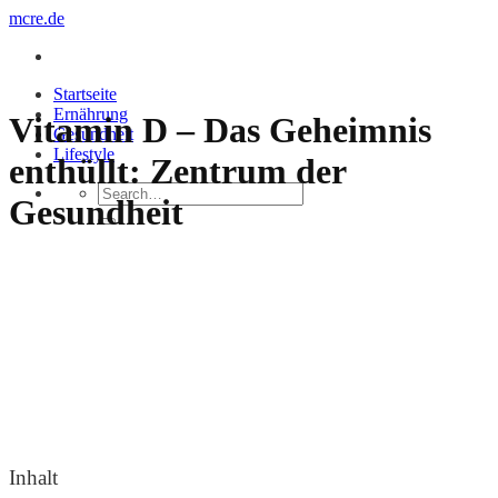
Zum
mcre.de
Inhalt
springen
Startseite
Ernährung
Vitamin D – Das Geheimnis
Gesundheit
Lifestyle
enthüllt: Zentrum der
Gesundheit
Inhalt