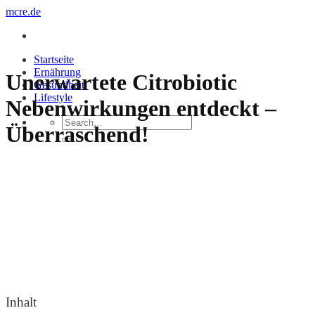
Zum
mcre.de
Inhalt
springen
Startseite
Ernährung
Unerwartete Citrobiotic
Gesundheit
Lifestyle
Nebenwirkungen entdeckt –
Überraschend!
Inhalt