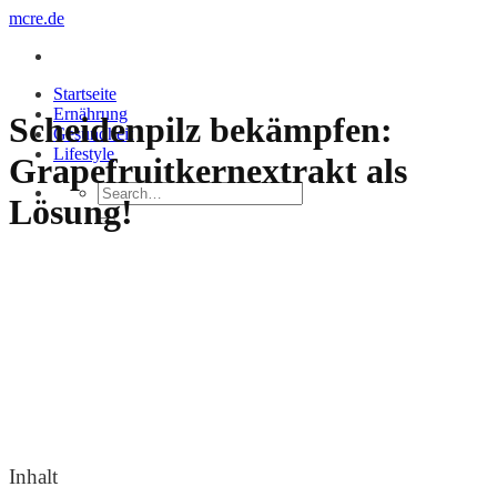
Zum
mcre.de
Inhalt
springen
Startseite
Ernährung
Scheidenpilz bekämpfen:
Gesundheit
Lifestyle
Grapefruitkernextrakt als
Lösung!
Inhalt