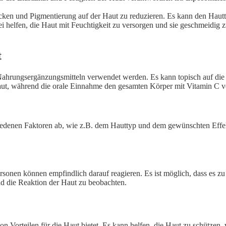
ken und Pigmentierung auf der Haut zu reduzieren. Es kann den Hautt
helfen, die Haut mit Feuchtigkeit zu versorgen und sie geschmeidig zu
t
ahrungsergänzungsmitteln verwendet werden. Es kann topisch auf die
ut, während die orale Einnahme den gesamten Körper mit Vitamin C ve
denen Faktoren ab, wie z.B. dem Hauttyp und dem gewünschten Effekt
ersonen können empfindlich darauf reagieren. Es ist möglich, dass es zu
d die Reaktion der Haut zu beobachten.
 von Vorteilen für die Haut bietet. Es kann helfen, die Haut zu schütze