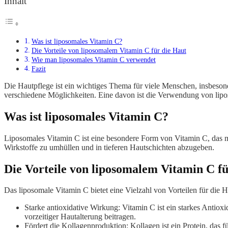
Inhalt
Was ist liposomales Vitamin C?
Die Vorteile von liposomalem Vitamin C für die Haut
Wie man liposomales Vitamin C verwendet
Fazit
Die Hautpflege ist ein wichtiges Thema für viele Menschen, insbeson
verschiedene Möglichkeiten. Eine davon ist die Verwendung von lipos
Was ist liposomales Vitamin C?
Liposomales Vitamin C ist eine besondere Form von Vitamin C, das m
Wirkstoffe zu umhüllen und in tieferen Hautschichten abzugeben.
Die Vorteile von liposomalem Vitamin C fü
Das liposomale Vitamin C bietet eine Vielzahl von Vorteilen für die Ha
Starke antioxidative Wirkung: Vitamin C ist ein starkes Antiox
vorzeitiger Hautalterung beitragen.
Fördert die Kollagenproduktion: Kollagen ist ein Protein, das f