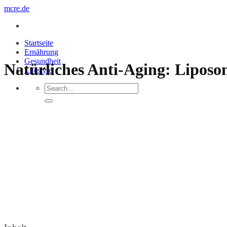
Zum
mcre.de
Inhalt
springen
Startseite
Ernährung
Gesundheit
Natürliches Anti-Aging: Liposo
Lifestyle