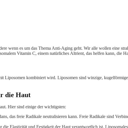
dere wenn es um das Thema Anti-Aging geht. Wir alle wollen eine stra
omalem Vitamin C, einem natürliches Altrient, das helfen kann, die Ha
it Liposomen kombiniert wird. Liposomen sind winzige, kugelförmige S
r die Haut
ut. Hier sind einige der wichtigsten:
idans, das freie Radikale neutralisieren kann. Freie Radikale sind Ver
ür die Elastizität und Festigkeit der Haut verantwortlich ist. Liposoma