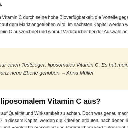
n.
 Vitamin C durch seine hohe Bioverfügbarkeit, die Vorteile ge
uf dem Markt angetrieben wird. Im nächsten Kapitel werden w
amin C auszeichnet und worauf Verbraucher bei der Auswahl ac
ur einen Testsieger: liposomales Vitamin C. Es hat mei
ganz neue Ebene gehoben. – Anna Müller
i liposomalem Vitamin C aus?
 auf Qualität und Wirksamkeit zu achten. Doch was genau mach
 In diesem Kapitel werden die Kriterien erläutert, nach denen 
e und Vergleiche präsentiert und Verbrauchern wird aufgezeigt, 