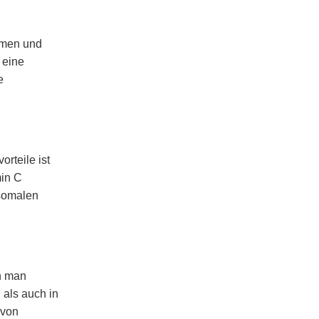
hmen und
 eine
e
rteile ist
min C
osomalen
n man
 als auch in
 von