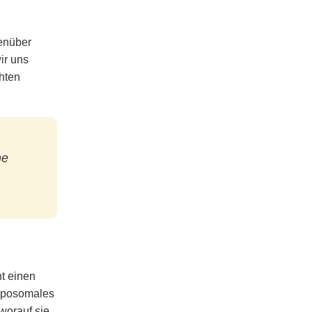
genüber
ir uns
hten
ne
t einen
liposomales
worauf sie