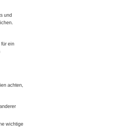
ts und
ichen.
für ein
m
ien achten,
 anderer
ine wichtige