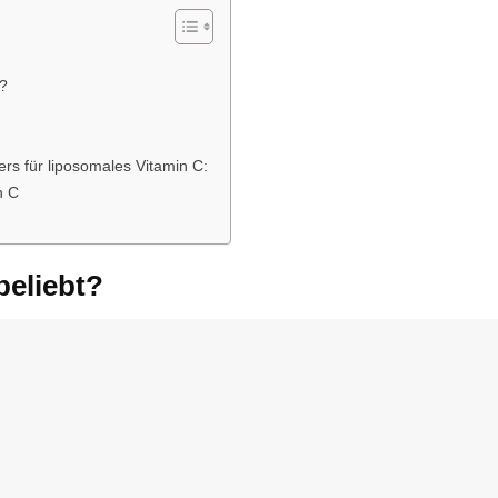
s?
rs für liposomales Vitamin C:
n C
beliebt?