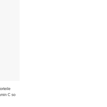
rteile
amin C so