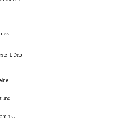
 des
tellt. Das
eine
t und
itamin C