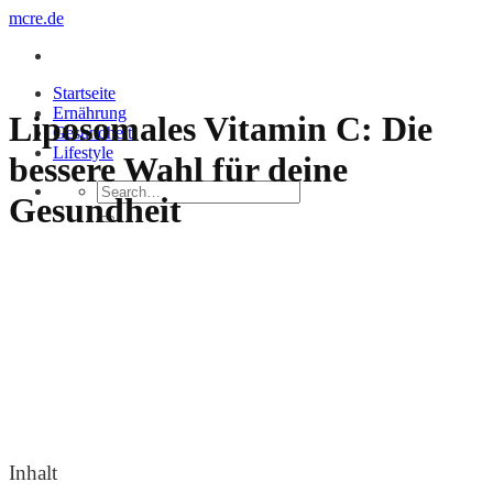
Zum
mcre.de
Inhalt
springen
Startseite
Ernährung
Liposomales Vitamin C: Die
Gesundheit
Lifestyle
bessere Wahl für deine
Gesundheit
Inhalt