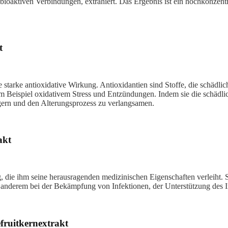
 bioaktiven Verbindungen, extrahiert. Das Ergebnis ist ein hochkonzent
t
e starke antioxidative Wirkung. Antioxidantien sind Stoffe, die schädli
m Beispiel oxidativem Stress und Entzündungen. Indem sie die schäd
ngern und den Alterungsprozess zu verlangsamen.
akt
ng, die ihm seine herausragenden medizinischen Eigenschaften verleiht.
nter anderem bei der Bekämpfung von Infektionen, der Unterstützung d
efruitkernextrakt