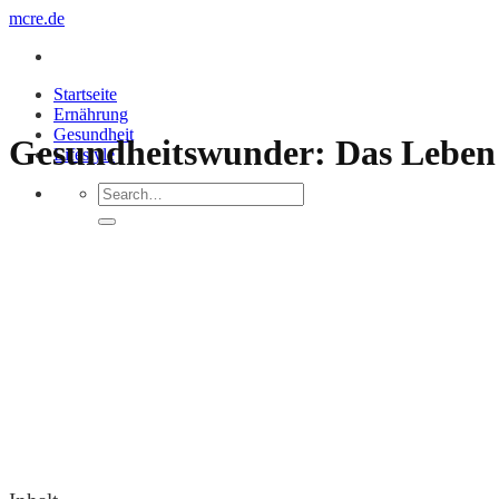
Zum
mcre.de
Inhalt
springen
Startseite
Ernährung
Gesundheit
Gesundheitswunder: Das Leben 
Lifestyle