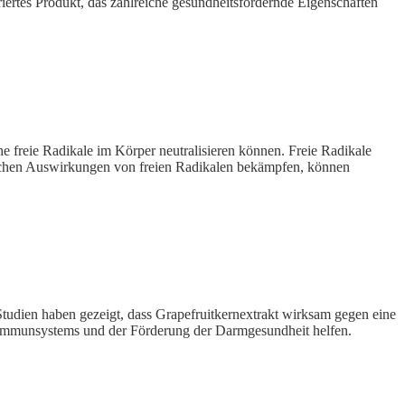
riertes Produkt, das zahlreiche gesundheitsfördernde Eigenschaften
che freie Radikale im Körper neutralisieren können. Freie Radikale
lichen Auswirkungen von freien Radikalen bekämpfen, können
 Studien haben gezeigt, dass Grapefruitkernextrakt wirksam gegen eine
es Immunsystems und der Förderung der Darmgesundheit helfen.