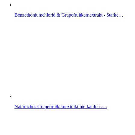
Benzethoniumchlorid & Grapefruitkernextrakt - Starke…
Natürliches Grapefruitkernextrakt bio kaufen -…