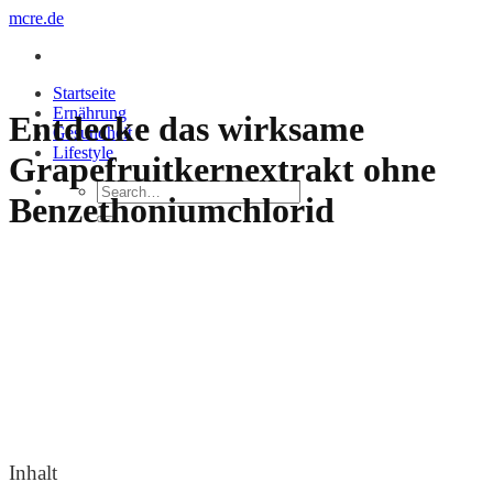
Zum
mcre.de
Inhalt
springen
Startseite
Ernährung
Entdecke das wirksame
Gesundheit
Lifestyle
Grapefruitkernextrakt ohne
Benzethoniumchlorid
Inhalt