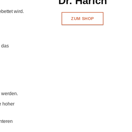
Dr. Harich
bettet wird.
ZUM SHOP
d das
 werden.
e hoher
nteren