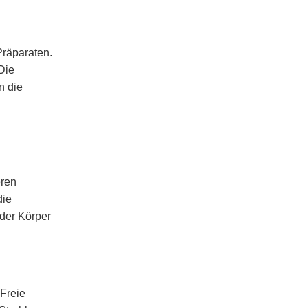
Präparaten.
Die
n die
eren
die
 der Körper
 Freie