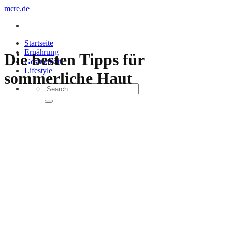
Zum
mcre.de
Inhalt
springen
Startseite
Ernährung
Die besten Tipps für
Gesundheit
Lifestyle
sommerliche Haut