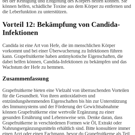
bei der Reinigung und Entgiftung des Körpers helfen können. Sie
können helfen, schädliche Toxine aus dem Körper zu entfernen und
die Leberfunktion zu unterstützen.
Vorteil 12: Bekämpfung von Candida-
Infektionen
Candida ist eine Art von Hefe, die im menschlichen Körper
vorkommt und bei einer Überwucherung zu Infektionen führen
kann. Grapefruitkerne haben antimykotische Eigenschaften, die
dabei helfen können, Candida-Infektionen zu bekämpfen und das
Wachstum der Hefe zu hemmen.
Zusammenfassung
Grapefruitkerne bieten eine Vielzahl von überraschenden Vorteilen
für die Gesundheit. Von ihren antioxidativen und
entzündungshemmenden Eigenschaften bis hin zur Unterstützung
des Immunsystems und der Förderung der Gewichtsabnahme
können Grapefruitkerne eine wertvolle Ergänzung zu einer
gesunden Ernährung und Lebensweise sein. Denke daran, dass
Grapefruitkerne in verschiedenen Formen wie Öl, Extrakt oder
Nahrungsergänzungsmitteln erhältlich sind. Bitte konsultiere immer
einen Arzt oder einen Fachmann, bevor du Grapefruitkerne als Teil