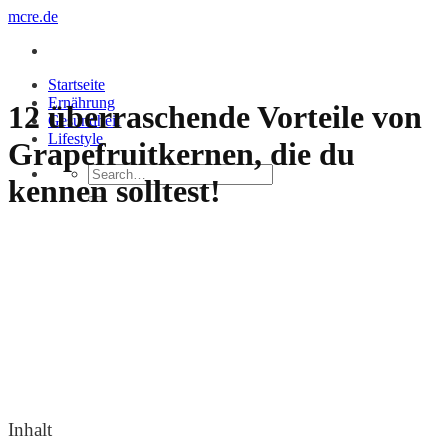
Zum
mcre.de
Inhalt
springen
Startseite
Ernährung
12 überraschende Vorteile von
Gesundheit
Lifestyle
Grapefruitkernen, die du
kennen solltest!
Inhalt